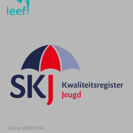
sec & managed by DHS
KvK nr. 80397166