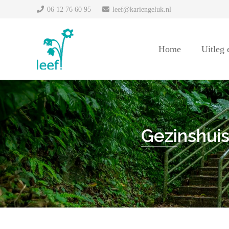
06 12 76 60 95
leef@kariengeluk.nl
Home
Uitleg
Gezinshui